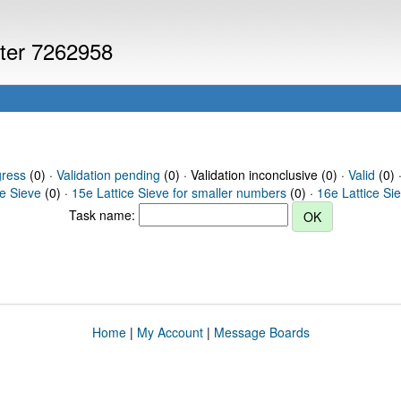
uter 7262958
gress
(0) ·
Validation pending
(0) · Validation inconclusive (0) ·
Valid
(0) 
ce Sieve
(0) ·
15e Lattice Sieve for smaller numbers
(0) ·
16e Lattice Si
Task name:
Home
|
My Account
|
Message Boards