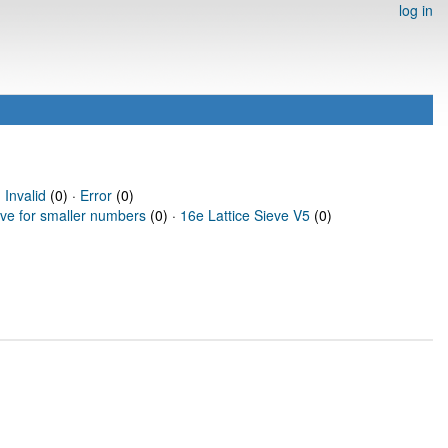
log in
·
Invalid
(0) ·
Error
(0)
eve for smaller numbers
(0) ·
16e Lattice Sieve V5
(0)