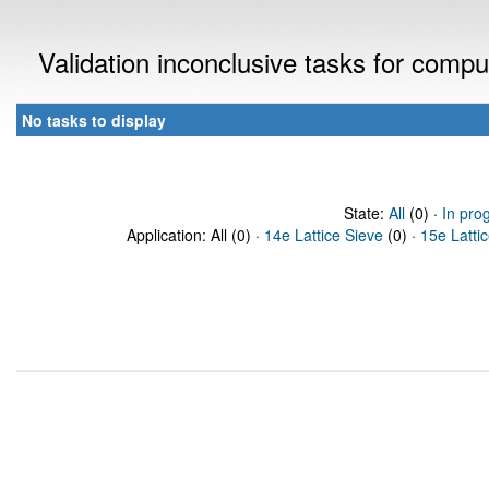
Validation inconclusive tasks for comp
No tasks to display
State:
All
(0) ·
In pro
Application: All (0) ·
14e Lattice Sieve
(0) ·
15e Latti