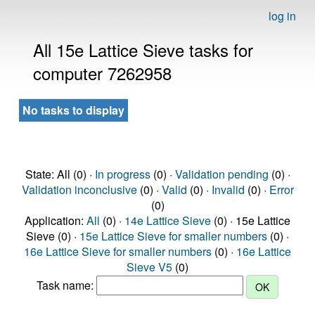
log in
All 15e Lattice Sieve tasks for
computer 7262958
No tasks to display
State: All (0) ·
In progress
(0) ·
Validation pending
(0) ·
Validation inconclusive
(0) ·
Valid
(0) ·
Invalid
(0) ·
Error
(0)
Application:
All
(0) ·
14e Lattice Sieve
(0) · 15e Lattice
Sieve (0) ·
15e Lattice Sieve for smaller numbers
(0) ·
16e Lattice Sieve for smaller numbers
(0) ·
16e Lattice
Sieve V5
(0)
Task name: