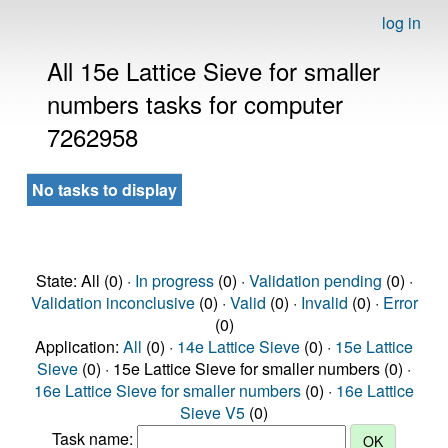
log in
All 15e Lattice Sieve for smaller
numbers tasks for computer
7262958
No tasks to display
State: All (0) ·
In progress
(0) ·
Validation pending
(0) ·
Validation inconclusive
(0) ·
Valid
(0) ·
Invalid
(0) ·
Error
(0)
Application:
All
(0) ·
14e Lattice Sieve
(0) ·
15e Lattice
Sieve
(0) · 15e Lattice Sieve for smaller numbers (0) ·
16e Lattice Sieve for smaller numbers
(0) ·
16e Lattice
Sieve V5
(0)
Task name: