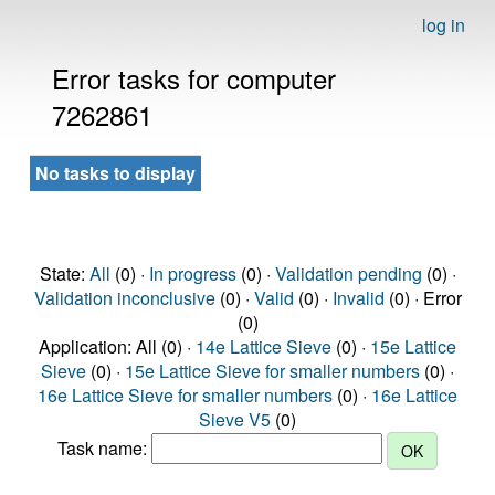
log in
Error tasks for computer
7262861
No tasks to display
State:
All
(0) ·
In progress
(0) ·
Validation pending
(0) ·
Validation inconclusive
(0) ·
Valid
(0) ·
Invalid
(0) · Error
(0)
Application: All (0) ·
14e Lattice Sieve
(0) ·
15e Lattice
Sieve
(0) ·
15e Lattice Sieve for smaller numbers
(0) ·
16e Lattice Sieve for smaller numbers
(0) ·
16e Lattice
Sieve V5
(0)
Task name: