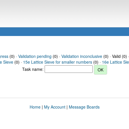
gress
(0) ·
Validation pending
(0) ·
Validation inconclusive
(0) · Valid (0) 
ce Sieve
(0) ·
15e Lattice Sieve for smaller numbers
(0) ·
16e Lattice Si
Task name:
Home
|
My Account
|
Message Boards