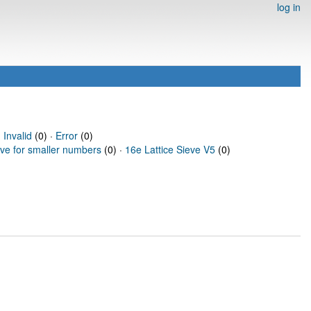
log in
·
Invalid
(0) ·
Error
(0)
eve for smaller numbers
(0) ·
16e Lattice Sieve V5
(0)