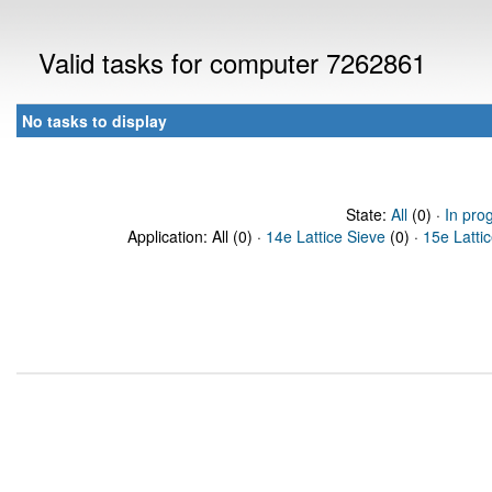
Valid tasks for computer 7262861
No tasks to display
State:
All
(0) ·
In pro
Application: All (0) ·
14e Lattice Sieve
(0) ·
15e Latti