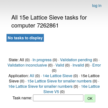
log in
All 15e Lattice Sieve tasks for
computer 7262861
No tasks to display
State: All (0) ·
In progress
(0) ·
Validation pending
(0) ·
Validation inconclusive
(0) ·
Valid
(0) ·
Invalid
(0) ·
Error
(0)
Application:
All
(0) ·
14e Lattice Sieve
(0) · 15e Lattice
Sieve (0) ·
15e Lattice Sieve for smaller numbers
(0) ·
16e Lattice Sieve for smaller numbers
(0) ·
16e Lattice
Sieve V5
(0)
Task name: