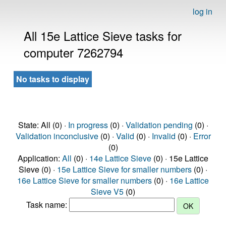
log in
All 15e Lattice Sieve tasks for
computer 7262794
No tasks to display
State: All (0) ·
In progress
(0) ·
Validation pending
(0) ·
Validation inconclusive
(0) ·
Valid
(0) ·
Invalid
(0) ·
Error
(0)
Application:
All
(0) ·
14e Lattice Sieve
(0) · 15e Lattice
Sieve (0) ·
15e Lattice Sieve for smaller numbers
(0) ·
16e Lattice Sieve for smaller numbers
(0) ·
16e Lattice
Sieve V5
(0)
Task name: