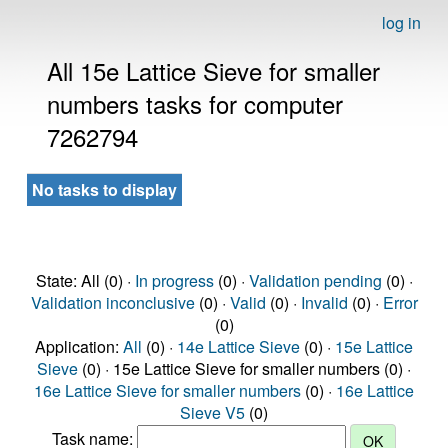
log in
All 15e Lattice Sieve for smaller
numbers tasks for computer
7262794
No tasks to display
State: All (0) ·
In progress
(0) ·
Validation pending
(0) ·
Validation inconclusive
(0) ·
Valid
(0) ·
Invalid
(0) ·
Error
(0)
Application:
All
(0) ·
14e Lattice Sieve
(0) ·
15e Lattice
Sieve
(0) · 15e Lattice Sieve for smaller numbers (0) ·
16e Lattice Sieve for smaller numbers
(0) ·
16e Lattice
Sieve V5
(0)
Task name: