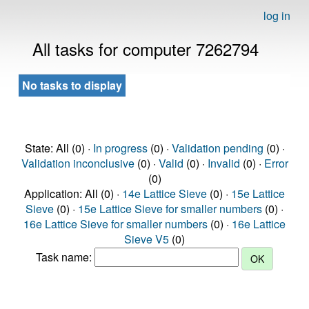
log in
All tasks for computer 7262794
No tasks to display
State: All (0) ·
In progress
(0) ·
Validation pending
(0) ·
Validation inconclusive
(0) ·
Valid
(0) ·
Invalid
(0) ·
Error
(0)
Application: All (0) ·
14e Lattice Sieve
(0) ·
15e Lattice
Sieve
(0) ·
15e Lattice Sieve for smaller numbers
(0) ·
16e Lattice Sieve for smaller numbers
(0) ·
16e Lattice
Sieve V5
(0)
Task name: