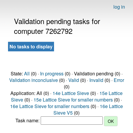
log in
Validation pending tasks for
computer 7262792
No tasks to display
State:
All
(0) ·
In progress
(0) · Validation pending (0) ·
Validation inconclusive
(0) ·
Valid
(0) ·
Invalid
(0) ·
Error
(0)
Application: All (0) ·
14e Lattice Sieve
(0) ·
15e Lattice
Sieve
(0) ·
15e Lattice Sieve for smaller numbers
(0) ·
16e Lattice Sieve for smaller numbers
(0) ·
16e Lattice
Sieve V5
(0)
Task name: