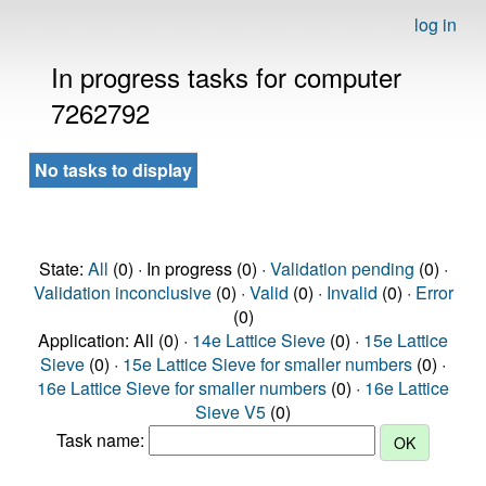
log in
In progress tasks for computer
7262792
No tasks to display
State:
All
(0) · In progress (0) ·
Validation pending
(0) ·
Validation inconclusive
(0) ·
Valid
(0) ·
Invalid
(0) ·
Error
(0)
Application: All (0) ·
14e Lattice Sieve
(0) ·
15e Lattice
Sieve
(0) ·
15e Lattice Sieve for smaller numbers
(0) ·
16e Lattice Sieve for smaller numbers
(0) ·
16e Lattice
Sieve V5
(0)
Task name: