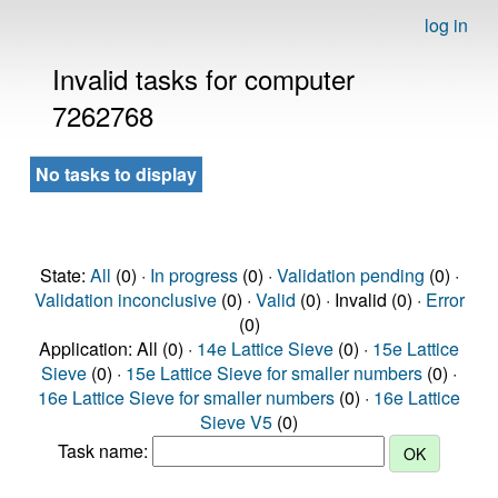
log in
Invalid tasks for computer
7262768
No tasks to display
State:
All
(0) ·
In progress
(0) ·
Validation pending
(0) ·
Validation inconclusive
(0) ·
Valid
(0) · Invalid (0) ·
Error
(0)
Application: All (0) ·
14e Lattice Sieve
(0) ·
15e Lattice
Sieve
(0) ·
15e Lattice Sieve for smaller numbers
(0) ·
16e Lattice Sieve for smaller numbers
(0) ·
16e Lattice
Sieve V5
(0)
Task name: