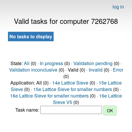
log in
Valid tasks for computer 7262768
No tasks to display
State:
All
(0) ·
In progress
(0) ·
Validation pending
(0) ·
Validation inconclusive
(0) · Valid (0) ·
Invalid
(0) ·
Error
(0)
Application: All (0) ·
14e Lattice Sieve
(0) ·
15e Lattice
Sieve
(0) ·
15e Lattice Sieve for smaller numbers
(0) ·
16e Lattice Sieve for smaller numbers
(0) ·
16e Lattice
Sieve V5
(0)
Task name: