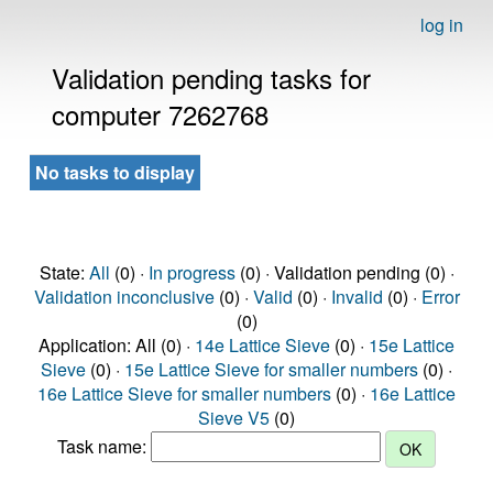
log in
Validation pending tasks for
computer 7262768
No tasks to display
State:
All
(0) ·
In progress
(0) · Validation pending (0) ·
Validation inconclusive
(0) ·
Valid
(0) ·
Invalid
(0) ·
Error
(0)
Application: All (0) ·
14e Lattice Sieve
(0) ·
15e Lattice
Sieve
(0) ·
15e Lattice Sieve for smaller numbers
(0) ·
16e Lattice Sieve for smaller numbers
(0) ·
16e Lattice
Sieve V5
(0)
Task name: