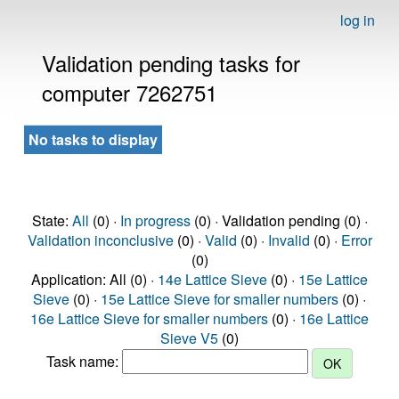
log in
Validation pending tasks for
computer 7262751
No tasks to display
State:
All
(0) ·
In progress
(0) · Validation pending (0) ·
Validation inconclusive
(0) ·
Valid
(0) ·
Invalid
(0) ·
Error
(0)
Application: All (0) ·
14e Lattice Sieve
(0) ·
15e Lattice
Sieve
(0) ·
15e Lattice Sieve for smaller numbers
(0) ·
16e Lattice Sieve for smaller numbers
(0) ·
16e Lattice
Sieve V5
(0)
Task name: