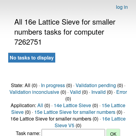
log in
All 16e Lattice Sieve for smaller
numbers tasks for computer
7262751
No tasks to display
State: All (0) ·
In progress
(0) ·
Validation pending
(0) ·
Validation inconclusive
(0) ·
Valid
(0) ·
Invalid
(0) ·
Error
(0)
Application:
All
(0) ·
14e Lattice Sieve
(0) ·
15e Lattice
Sieve
(0) ·
15e Lattice Sieve for smaller numbers
(0) ·
16e Lattice Sieve for smaller numbers (0) ·
16e Lattice
Sieve V5
(0)
Task name: