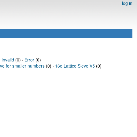
log in
·
Invalid
(0) ·
Error
(0)
eve for smaller numbers
(0) ·
16e Lattice Sieve V5
(0)