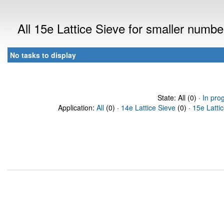
All 15e Lattice Sieve for smaller numb
No tasks to display
State: All (0) ·
In pro
Application:
All
(0) ·
14e Lattice Sieve
(0) ·
15e Latti