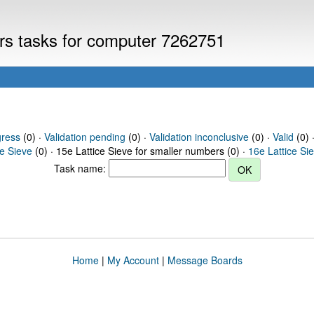
ers tasks for computer 7262751
gress
(0) ·
Validation pending
(0) ·
Validation inconclusive
(0) ·
Valid
(0) 
ce Sieve
(0) · 15e Lattice Sieve for smaller numbers (0) ·
16e Lattice Si
Task name:
Home
|
My Account
|
Message Boards