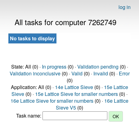
log in
All tasks for computer 7262749
No tasks to display
State: All (0) ·
In progress
(0) ·
Validation pending
(0) ·
Validation inconclusive
(0) ·
Valid
(0) ·
Invalid
(0) ·
Error
(0)
Application: All (0) ·
14e Lattice Sieve
(0) ·
15e Lattice
Sieve
(0) ·
15e Lattice Sieve for smaller numbers
(0) ·
16e Lattice Sieve for smaller numbers
(0) ·
16e Lattice
Sieve V5
(0)
Task name: