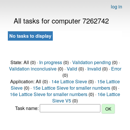
log in
All tasks for computer 7262742
No tasks to display
State: All (0) ·
In progress
(0) ·
Validation pending
(0) ·
Validation inconclusive
(0) ·
Valid
(0) ·
Invalid
(0) ·
Error
(0)
Application: All (0) ·
14e Lattice Sieve
(0) ·
15e Lattice
Sieve
(0) ·
15e Lattice Sieve for smaller numbers
(0) ·
16e Lattice Sieve for smaller numbers
(0) ·
16e Lattice
Sieve V5
(0)
Task name: