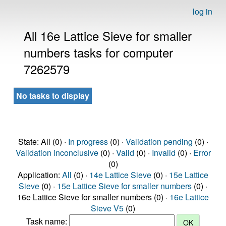
log in
All 16e Lattice Sieve for smaller
numbers tasks for computer
7262579
No tasks to display
State: All (0) ·
In progress
(0) ·
Validation pending
(0) ·
Validation inconclusive
(0) ·
Valid
(0) ·
Invalid
(0) ·
Error
(0)
Application:
All
(0) ·
14e Lattice Sieve
(0) ·
15e Lattice
Sieve
(0) ·
15e Lattice Sieve for smaller numbers
(0) ·
16e Lattice Sieve for smaller numbers (0) ·
16e Lattice
Sieve V5
(0)
Task name: