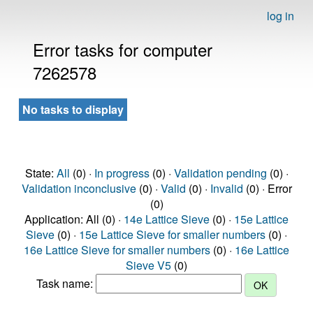
log in
Error tasks for computer
7262578
No tasks to display
State:
All
(0) ·
In progress
(0) ·
Validation pending
(0) ·
Validation inconclusive
(0) ·
Valid
(0) ·
Invalid
(0) · Error
(0)
Application: All (0) ·
14e Lattice Sieve
(0) ·
15e Lattice
Sieve
(0) ·
15e Lattice Sieve for smaller numbers
(0) ·
16e Lattice Sieve for smaller numbers
(0) ·
16e Lattice
Sieve V5
(0)
Task name: