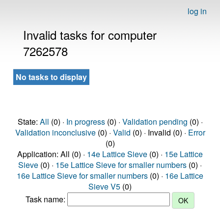
log in
Invalid tasks for computer
7262578
No tasks to display
State:
All
(0) ·
In progress
(0) ·
Validation pending
(0) ·
Validation inconclusive
(0) ·
Valid
(0) · Invalid (0) ·
Error
(0)
Application: All (0) ·
14e Lattice Sieve
(0) ·
15e Lattice
Sieve
(0) ·
15e Lattice Sieve for smaller numbers
(0) ·
16e Lattice Sieve for smaller numbers
(0) ·
16e Lattice
Sieve V5
(0)
Task name: