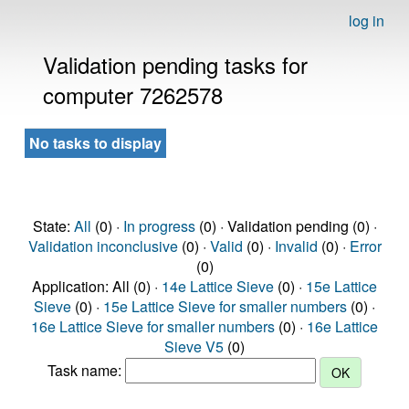
log in
Validation pending tasks for
computer 7262578
No tasks to display
State:
All
(0) ·
In progress
(0) · Validation pending (0) ·
Validation inconclusive
(0) ·
Valid
(0) ·
Invalid
(0) ·
Error
(0)
Application: All (0) ·
14e Lattice Sieve
(0) ·
15e Lattice
Sieve
(0) ·
15e Lattice Sieve for smaller numbers
(0) ·
16e Lattice Sieve for smaller numbers
(0) ·
16e Lattice
Sieve V5
(0)
Task name: