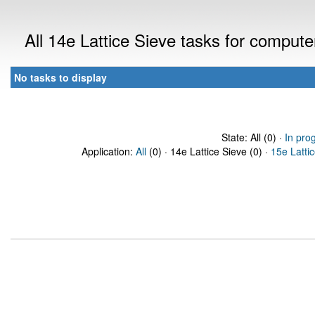
All 14e Lattice Sieve tasks for comput
No tasks to display
State: All (0) ·
In pro
Application:
All
(0) · 14e Lattice Sieve (0) ·
15e Latti