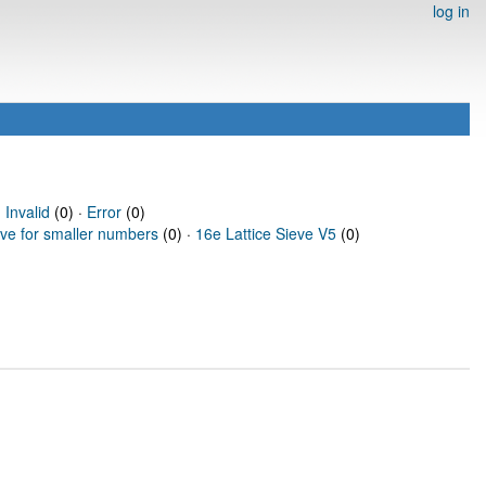
log in
·
Invalid
(0) ·
Error
(0)
eve for smaller numbers
(0) ·
16e Lattice Sieve V5
(0)