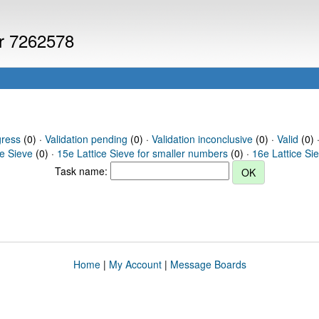
er 7262578
gress
(0) ·
Validation pending
(0) ·
Validation inconclusive
(0) ·
Valid
(0) 
ce Sieve
(0) ·
15e Lattice Sieve for smaller numbers
(0) ·
16e Lattice Si
Task name:
Home
|
My Account
|
Message Boards