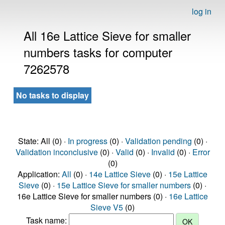
log in
All 16e Lattice Sieve for smaller
numbers tasks for computer
7262578
No tasks to display
State: All (0) ·
In progress
(0) ·
Validation pending
(0) ·
Validation inconclusive
(0) ·
Valid
(0) ·
Invalid
(0) ·
Error
(0)
Application:
All
(0) ·
14e Lattice Sieve
(0) ·
15e Lattice
Sieve
(0) ·
15e Lattice Sieve for smaller numbers
(0) ·
16e Lattice Sieve for smaller numbers (0) ·
16e Lattice
Sieve V5
(0)
Task name: