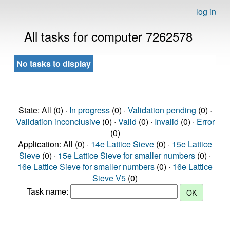
log in
All tasks for computer 7262578
No tasks to display
State: All (0) ·
In progress
(0) ·
Validation pending
(0) ·
Validation inconclusive
(0) ·
Valid
(0) ·
Invalid
(0) ·
Error
(0)
Application: All (0) ·
14e Lattice Sieve
(0) ·
15e Lattice
Sieve
(0) ·
15e Lattice Sieve for smaller numbers
(0) ·
16e Lattice Sieve for smaller numbers
(0) ·
16e Lattice
Sieve V5
(0)
Task name: