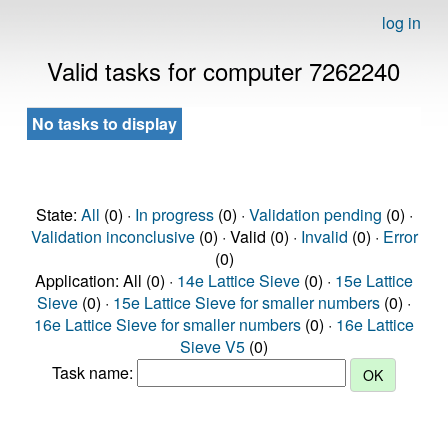
log in
Valid tasks for computer 7262240
No tasks to display
State:
All
(0) ·
In progress
(0) ·
Validation pending
(0) ·
Validation inconclusive
(0) · Valid (0) ·
Invalid
(0) ·
Error
(0)
Application: All (0) ·
14e Lattice Sieve
(0) ·
15e Lattice
Sieve
(0) ·
15e Lattice Sieve for smaller numbers
(0) ·
16e Lattice Sieve for smaller numbers
(0) ·
16e Lattice
Sieve V5
(0)
Task name: