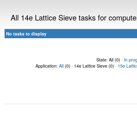
All 14e Lattice Sieve tasks for comput
No tasks to display
State: All (0) ·
In pro
Application:
All
(0) · 14e Lattice Sieve (0) ·
15e Latti