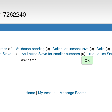
er 7262240
gress
(0) ·
Validation pending
(0) ·
Validation inconclusive
(0) ·
Valid
(0) 
ce Sieve
(0) ·
15e Lattice Sieve for smaller numbers
(0) ·
16e Lattice Si
Task name:
Home
|
My Account
|
Message Boards