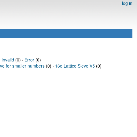
log in
·
Invalid
(0) ·
Error
(0)
eve for smaller numbers
(0) ·
16e Lattice Sieve V5
(0)