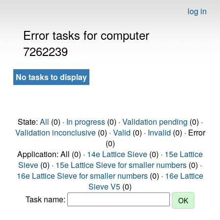
log in
Error tasks for computer
7262239
No tasks to display
State:
All
(0) ·
In progress
(0) ·
Validation pending
(0) ·
Validation inconclusive
(0) ·
Valid
(0) ·
Invalid
(0) · Error
(0)
Application: All (0) ·
14e Lattice Sieve
(0) ·
15e Lattice
Sieve
(0) ·
15e Lattice Sieve for smaller numbers
(0) ·
16e Lattice Sieve for smaller numbers
(0) ·
16e Lattice
Sieve V5
(0)
Task name: