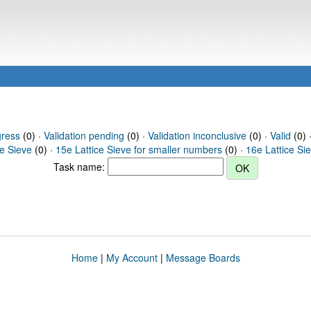
gress
(0) ·
Validation pending
(0) ·
Validation inconclusive
(0) ·
Valid
(0) ·
ce Sieve
(0) ·
15e Lattice Sieve for smaller numbers
(0) ·
16e Lattice Si
Task name:
Home
|
My Account
|
Message Boards