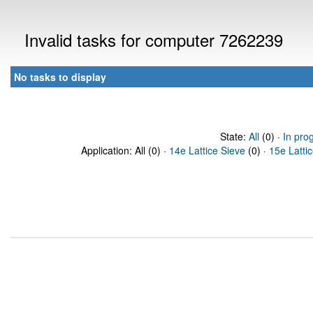
Invalid tasks for computer 7262239
No tasks to display
State:
All
(0) ·
In pro
Application: All (0) ·
14e Lattice Sieve
(0) ·
15e Latti