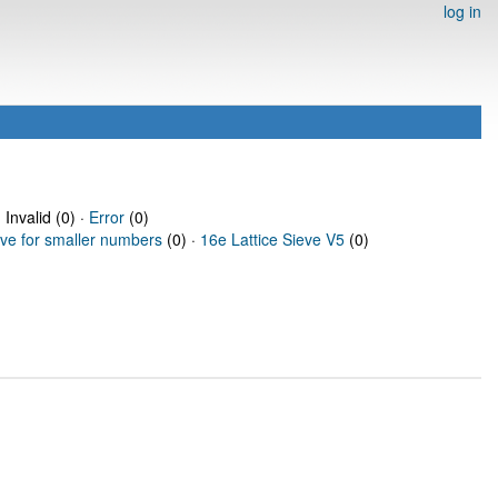
log in
 Invalid (0) ·
Error
(0)
eve for smaller numbers
(0) ·
16e Lattice Sieve V5
(0)