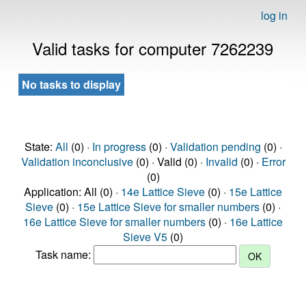
log in
Valid tasks for computer 7262239
No tasks to display
State:
All
(0) ·
In progress
(0) ·
Validation pending
(0) ·
Validation inconclusive
(0) · Valid (0) ·
Invalid
(0) ·
Error
(0)
Application: All (0) ·
14e Lattice Sieve
(0) ·
15e Lattice
Sieve
(0) ·
15e Lattice Sieve for smaller numbers
(0) ·
16e Lattice Sieve for smaller numbers
(0) ·
16e Lattice
Sieve V5
(0)
Task name: