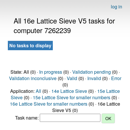
log in
All 16e Lattice Sieve V5 tasks for
computer 7262239
No tasks to display
State: All (0) ·
In progress
(0) ·
Validation pending
(0) ·
Validation inconclusive
(0) ·
Valid
(0) ·
Invalid
(0) ·
Error
(0)
Application:
All
(0) ·
14e Lattice Sieve
(0) ·
15e Lattice
Sieve
(0) ·
15e Lattice Sieve for smaller numbers
(0) ·
16e Lattice Sieve for smaller numbers
(0) · 16e Lattice
Sieve V5 (0)
Task name: