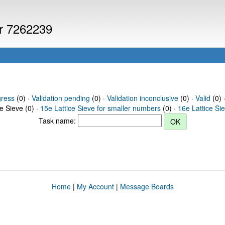
er 7262239
gress
(0) ·
Validation pending
(0) ·
Validation inconclusive
(0) ·
Valid
(0) 
ce Sieve (0) ·
15e Lattice Sieve for smaller numbers
(0) ·
16e Lattice Si
Task name:
Home
|
My Account
|
Message Boards