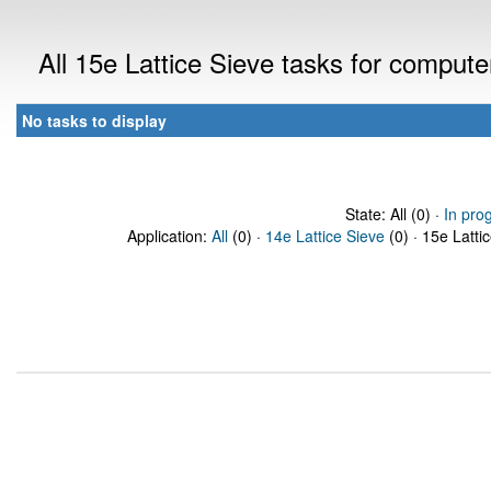
All 15e Lattice Sieve tasks for comput
No tasks to display
State: All (0) ·
In pro
Application:
All
(0) ·
14e Lattice Sieve
(0) · 15e Latti