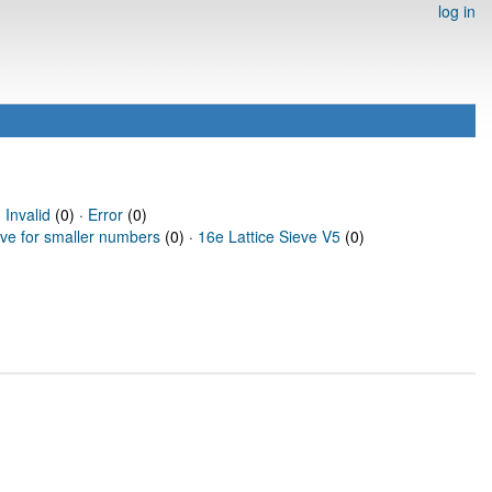
log in
·
Invalid
(0) ·
Error
(0)
eve for smaller numbers
(0) ·
16e Lattice Sieve V5
(0)