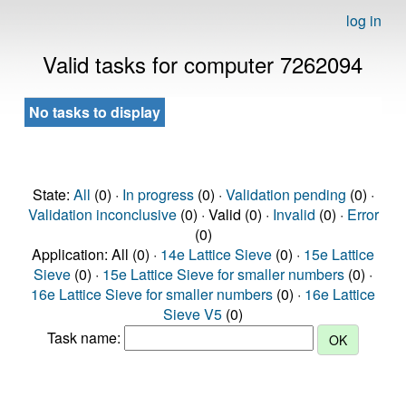
log in
Valid tasks for computer 7262094
No tasks to display
State:
All
(0) ·
In progress
(0) ·
Validation pending
(0) ·
Validation inconclusive
(0) · Valid (0) ·
Invalid
(0) ·
Error
(0)
Application: All (0) ·
14e Lattice Sieve
(0) ·
15e Lattice
Sieve
(0) ·
15e Lattice Sieve for smaller numbers
(0) ·
16e Lattice Sieve for smaller numbers
(0) ·
16e Lattice
Sieve V5
(0)
Task name: