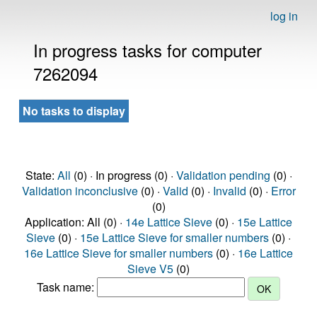
log in
In progress tasks for computer
7262094
No tasks to display
State:
All
(0) · In progress (0) ·
Validation pending
(0) ·
Validation inconclusive
(0) ·
Valid
(0) ·
Invalid
(0) ·
Error
(0)
Application: All (0) ·
14e Lattice Sieve
(0) ·
15e Lattice
Sieve
(0) ·
15e Lattice Sieve for smaller numbers
(0) ·
16e Lattice Sieve for smaller numbers
(0) ·
16e Lattice
Sieve V5
(0)
Task name: