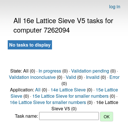
log in
All 16e Lattice Sieve V5 tasks for
computer 7262094
No tasks to display
State: All (0) ·
In progress
(0) ·
Validation pending
(0) ·
Validation inconclusive
(0) ·
Valid
(0) ·
Invalid
(0) ·
Error
(0)
Application:
All
(0) ·
14e Lattice Sieve
(0) ·
15e Lattice
Sieve
(0) ·
15e Lattice Sieve for smaller numbers
(0) ·
16e Lattice Sieve for smaller numbers
(0) · 16e Lattice
Sieve V5 (0)
Task name: