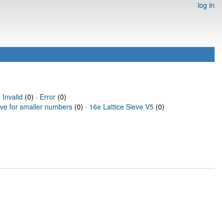
log in
·
Invalid
(0) ·
Error
(0)
eve for smaller numbers
(0) ·
16e Lattice Sieve V5
(0)