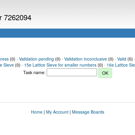
er 7262094
gress
(0) ·
Validation pending
(0) ·
Validation inconclusive
(0) ·
Valid
(0) 
ce Sieve
(0) ·
15e Lattice Sieve for smaller numbers
(0) ·
16e Lattice Si
Task name:
Home
|
My Account
|
Message Boards