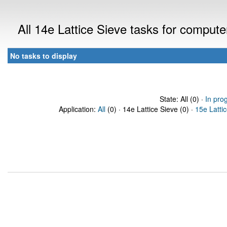
All 14e Lattice Sieve tasks for comput
No tasks to display
State: All (0) ·
In pro
Application:
All
(0) · 14e Lattice Sieve (0) ·
15e Latti