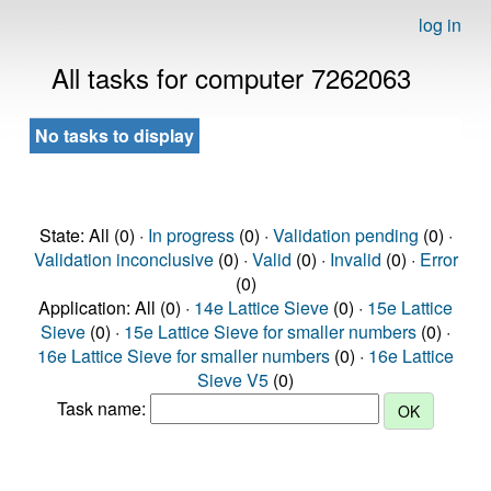
log in
All tasks for computer 7262063
No tasks to display
State: All (0) ·
In progress
(0) ·
Validation pending
(0) ·
Validation inconclusive
(0) ·
Valid
(0) ·
Invalid
(0) ·
Error
(0)
Application: All (0) ·
14e Lattice Sieve
(0) ·
15e Lattice
Sieve
(0) ·
15e Lattice Sieve for smaller numbers
(0) ·
16e Lattice Sieve for smaller numbers
(0) ·
16e Lattice
Sieve V5
(0)
Task name: