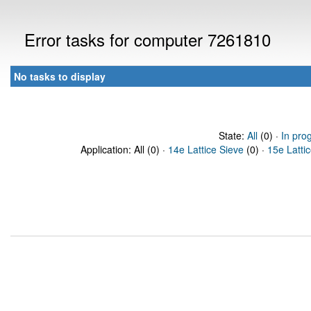
Error tasks for computer 7261810
No tasks to display
State:
All
(0) ·
In pro
Application: All (0) ·
14e Lattice Sieve
(0) ·
15e Latti