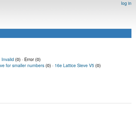
log in
·
Invalid
(0) · Error (0)
eve for smaller numbers
(0) ·
16e Lattice Sieve V5
(0)