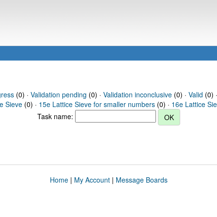
gress
(0) ·
Validation pending
(0) ·
Validation inconclusive
(0) ·
Valid
(0) 
ce Sieve
(0) ·
15e Lattice Sieve for smaller numbers
(0) ·
16e Lattice Si
Task name:
Home
|
My Account
|
Message Boards