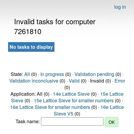
log in
Invalid tasks for computer
7261810
No tasks to display
State:
All
(0) ·
In progress
(0) ·
Validation pending
(0) ·
Validation inconclusive
(0) ·
Valid
(0) · Invalid (0) ·
Error
(0)
Application: All (0) ·
14e Lattice Sieve
(0) ·
15e Lattice
Sieve
(0) ·
15e Lattice Sieve for smaller numbers
(0) ·
16e Lattice Sieve for smaller numbers
(0) ·
16e Lattice
Sieve V5
(0)
Task name: