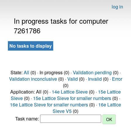
log in
In progress tasks for computer
7261786
No tasks to display
State:
All
(0) · In progress (0) ·
Validation pending
(0) ·
Validation inconclusive
(0) ·
Valid
(0) ·
Invalid
(0) ·
Error
(0)
Application: All (0) ·
14e Lattice Sieve
(0) ·
15e Lattice
Sieve
(0) ·
15e Lattice Sieve for smaller numbers
(0) ·
16e Lattice Sieve for smaller numbers
(0) ·
16e Lattice
Sieve V5
(0)
Task name: