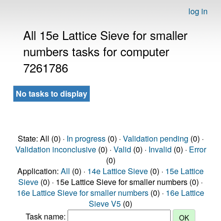
log in
All 15e Lattice Sieve for smaller
numbers tasks for computer
7261786
No tasks to display
State: All (0) ·
In progress
(0) ·
Validation pending
(0) ·
Validation inconclusive
(0) ·
Valid
(0) ·
Invalid
(0) ·
Error
(0)
Application:
All
(0) ·
14e Lattice Sieve
(0) ·
15e Lattice
Sieve
(0) · 15e Lattice Sieve for smaller numbers (0) ·
16e Lattice Sieve for smaller numbers
(0) ·
16e Lattice
Sieve V5
(0)
Task name: