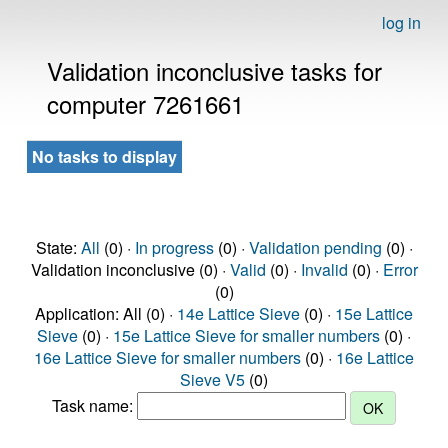
log in
Validation inconclusive tasks for
computer 7261661
No tasks to display
State:
All
(0) ·
In progress
(0) ·
Validation pending
(0) ·
Validation inconclusive (0) ·
Valid
(0) ·
Invalid
(0) ·
Error
(0)
Application: All (0) ·
14e Lattice Sieve
(0) ·
15e Lattice
Sieve
(0) ·
15e Lattice Sieve for smaller numbers
(0) ·
16e Lattice Sieve for smaller numbers
(0) ·
16e Lattice
Sieve V5
(0)
Task name: