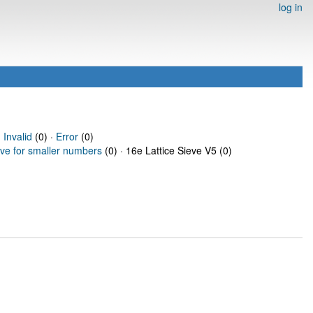
log in
·
Invalid
(0) ·
Error
(0)
eve for smaller numbers
(0) · 16e Lattice Sieve V5 (0)