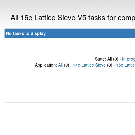
All 16e Lattice Sieve V5 tasks for com
No tasks to display
State: All (0) ·
In pro
Application:
All
(0) ·
14e Lattice Sieve
(0) ·
15e Latti