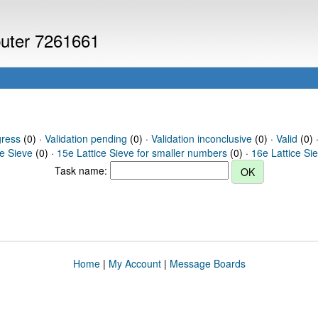
puter 7261661
gress
(0) ·
Validation pending
(0) ·
Validation inconclusive
(0) ·
Valid
(0) 
ce Sieve
(0) ·
15e Lattice Sieve for smaller numbers
(0) ·
16e Lattice Si
Task name:
Home
|
My Account
|
Message Boards