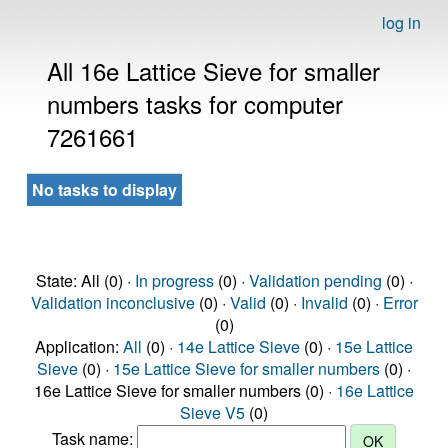
log in
All 16e Lattice Sieve for smaller
numbers tasks for computer
7261661
No tasks to display
State: All (0) ·
In progress
(0) ·
Validation pending
(0) ·
Validation inconclusive
(0) ·
Valid
(0) ·
Invalid
(0) ·
Error
(0)
Application:
All
(0) ·
14e Lattice Sieve
(0) ·
15e Lattice
Sieve
(0) ·
15e Lattice Sieve for smaller numbers
(0) ·
16e Lattice Sieve for smaller numbers (0) ·
16e Lattice
Sieve V5
(0)
Task name: