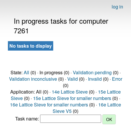
log in
In progress tasks for computer
7261
No tasks to display
State:
All
(0) · In progress (0) ·
Validation pending
(0) ·
Validation inconclusive
(0) ·
Valid
(0) ·
Invalid
(0) ·
Error
(0)
Application: All (0) ·
14e Lattice Sieve
(0) ·
15e Lattice
Sieve
(0) ·
15e Lattice Sieve for smaller numbers
(0) ·
16e Lattice Sieve for smaller numbers
(0) ·
16e Lattice
Sieve V5
(0)
Task name: