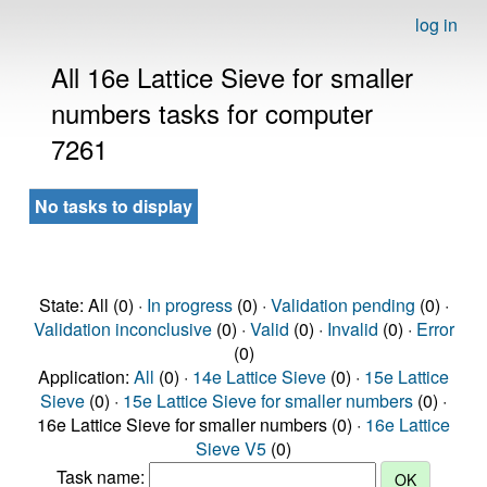
log in
All 16e Lattice Sieve for smaller
numbers tasks for computer
7261
No tasks to display
State: All (0) ·
In progress
(0) ·
Validation pending
(0) ·
Validation inconclusive
(0) ·
Valid
(0) ·
Invalid
(0) ·
Error
(0)
Application:
All
(0) ·
14e Lattice Sieve
(0) ·
15e Lattice
Sieve
(0) ·
15e Lattice Sieve for smaller numbers
(0) ·
16e Lattice Sieve for smaller numbers (0) ·
16e Lattice
Sieve V5
(0)
Task name: