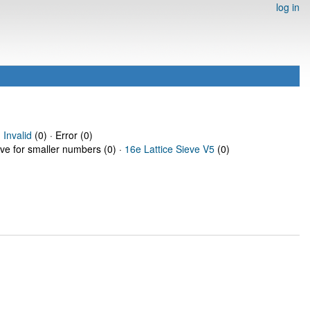
log in
·
Invalid
(0) · Error (0)
eve for smaller numbers (0) ·
16e Lattice Sieve V5
(0)