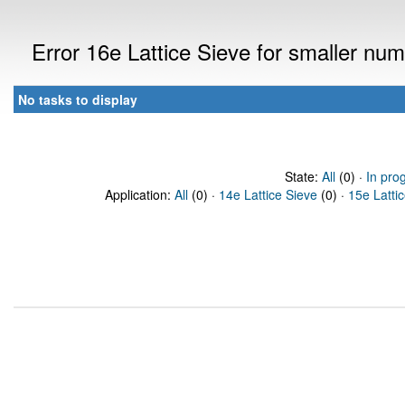
Error 16e Lattice Sieve for smaller n
No tasks to display
State:
All
(0) ·
In pro
Application:
All
(0) ·
14e Lattice Sieve
(0) ·
15e Latti