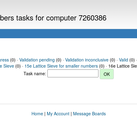
umbers tasks for computer 7260386
gress
(0) ·
Validation pending
(0) ·
Validation inconclusive
(0) ·
Valid
(0) 
ce Sieve
(0) ·
15e Lattice Sieve for smaller numbers
(0) · 16e Lattice Si
Task name:
Home
|
My Account
|
Message Boards