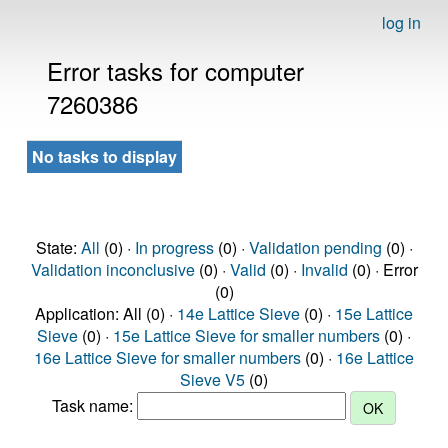
log in
Error tasks for computer
7260386
No tasks to display
State:
All
(0) ·
In progress
(0) ·
Validation pending
(0) ·
Validation inconclusive
(0) ·
Valid
(0) ·
Invalid
(0) · Error
(0)
Application: All (0) ·
14e Lattice Sieve
(0) ·
15e Lattice
Sieve
(0) ·
15e Lattice Sieve for smaller numbers
(0) ·
16e Lattice Sieve for smaller numbers
(0) ·
16e Lattice
Sieve V5
(0)
Task name: