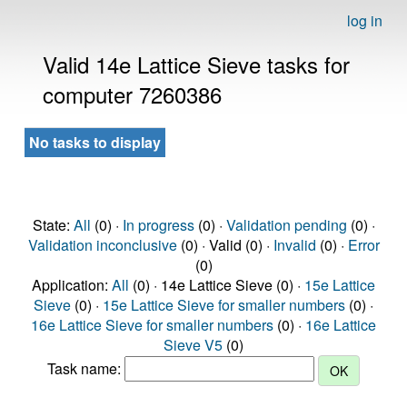
log in
Valid 14e Lattice Sieve tasks for
computer 7260386
No tasks to display
State:
All
(0) ·
In progress
(0) ·
Validation pending
(0) ·
Validation inconclusive
(0) · Valid (0) ·
Invalid
(0) ·
Error
(0)
Application:
All
(0) · 14e Lattice Sieve (0) ·
15e Lattice
Sieve
(0) ·
15e Lattice Sieve for smaller numbers
(0) ·
16e Lattice Sieve for smaller numbers
(0) ·
16e Lattice
Sieve V5
(0)
Task name: